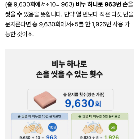
(총
9,630회에서
÷10= 963)
비누 하나로 963번 손을
씻을 수
있음을 뜻합니다.
만약 열 번보다 적은 다섯 번을
문지른다면 총
9,630회에서
÷5를 한
1,926번 사용 가
능한 것이죠.