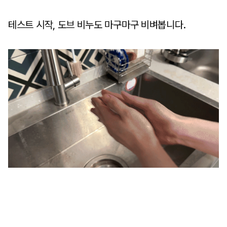
테스트 시작, 도브 비누도 마구마구 비벼봅니다.