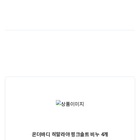
온더바디 히말라야 핑크솔트 비누 4개